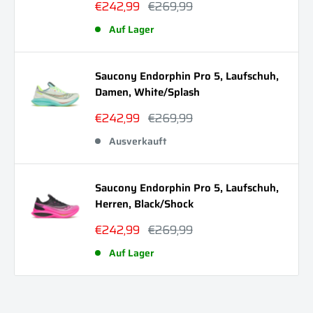
Sonderpreis
Normalpreis
€242,99
€269,99
Auf Lager
Saucony Endorphin Pro 5, Laufschuh,
Damen, White/Splash
Sonderpreis
Normalpreis
€242,99
€269,99
Ausverkauft
Saucony Endorphin Pro 5, Laufschuh,
Herren, Black/Shock
Sonderpreis
Normalpreis
€242,99
€269,99
Auf Lager