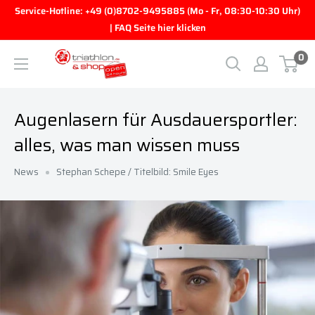
Direkt zum Inhalt
Service-Hotline: +49 (0)8702-9495885 (Mo - Fr, 08:30-10:30 Uhr)
| FAQ Seite hier klicken
0
triathlon.de GmbH
Augenlasern für Ausdauersportler:
alles, was man wissen muss
News
Stephan Schepe / Titelbild: Smile Eyes