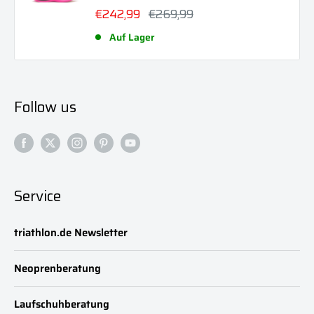
Sonderpreis
Normalpreis
€242,99
€269,99
Auf Lager
Follow us
Service
triathlon.de Newsletter
Neoprenberatung
Laufschuhberatung