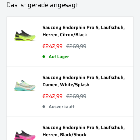
Das ist gerade angesagt
Saucony Endorphin Pro 5, Laufschuh,
Herren, Citron/Black
Sonderpreis
Normalpreis
€242,99
€269,99
Auf Lager
Saucony Endorphin Pro 5, Laufschuh,
Damen, White/Splash
Sonderpreis
Normalpreis
€242,99
€269,99
Ausverkauft
Saucony Endorphin Pro 5, Laufschuh,
Herren, Black/Shock