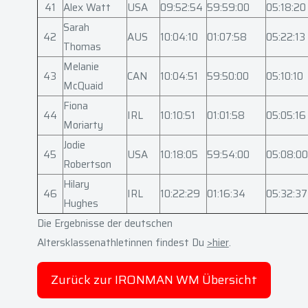
41
Alex Watt
USA
09:52:54
59:59:00
05:18:20
Sarah
42
AUS
10:04:10
01:07:58
05:22:13
Thomas
Melanie
43
CAN
10:04:51
59:50:00
05:10:10
McQuaid
Fiona
44
IRL
10:10:51
01:01:58
05:05:16
Moriarty
Jodie
45
USA
10:18:05
59:54:00
05:08:00
Robertson
Hilary
46
IRL
10:22:29
01:16:34
05:32:37
Hughes
Die Ergebnisse der deutschen
Altersklassenathletinnen findest Du
>hier
.
Zurück zur IRONMAN WM Übersicht