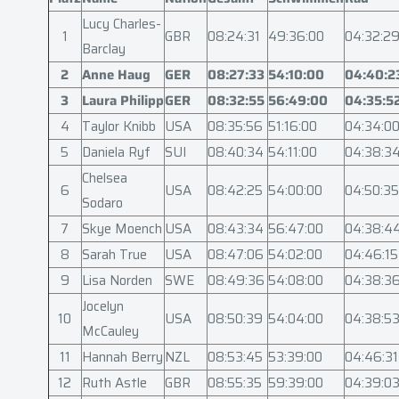
Lucy Charles-
1
GBR
08:24:31
49:36:00
04:32:2
Barclay
2
Anne Haug
GER
08:27:33
54:10:00
04:40:2
3
Laura Philipp
GER
08:32:55
56:49:00
04:35:5
4
Taylor Knibb
USA
08:35:56
51:16:00
04:34:0
5
Daniela Ryf
SUI
08:40:34
54:11:00
04:38:3
Chelsea
6
USA
08:42:25
54:00:00
04:50:35
Sodaro
7
Skye Moench
USA
08:43:34
56:47:00
04:38:4
8
Sarah True
USA
08:47:06
54:02:00
04:46:15
9
Lisa Norden
SWE
08:49:36
54:08:00
04:38:3
Jocelyn
10
USA
08:50:39
54:04:00
04:38:5
McCauley
11
Hannah Berry
NZL
08:53:45
53:39:00
04:46:31
12
Ruth Astle
GBR
08:55:35
59:39:00
04:39:0