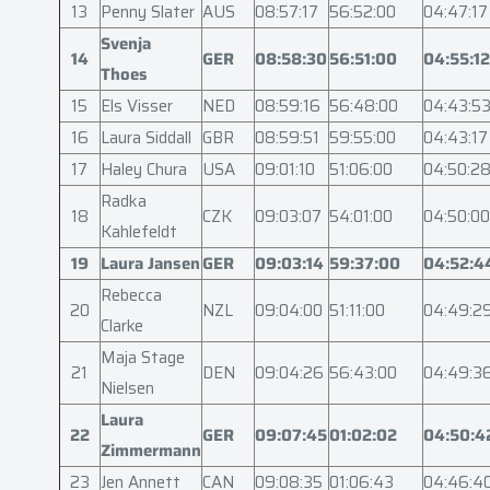
13
Penny Slater
AUS
08:57:17
56:52:00
04:47:17
Svenja
14
GER
08:58:30
56:51:00
04:55:12
Thoes
15
Els Visser
NED
08:59:16
56:48:00
04:43:5
16
Laura Siddall
GBR
08:59:51
59:55:00
04:43:17
17
Haley Chura
USA
09:01:10
51:06:00
04:50:2
Radka
18
CZK
09:03:07
54:01:00
04:50:00
Kahlefeldt
19
Laura Jansen
GER
09:03:14
59:37:00
04:52:4
Rebecca
20
NZL
09:04:00
51:11:00
04:49:2
Clarke
Maja Stage
21
DEN
09:04:26
56:43:00
04:49:3
Nielsen
Laura
22
GER
09:07:45
01:02:02
04:50:4
Zimmermann
23
Jen Annett
CAN
09:08:35
01:06:43
04:46:4