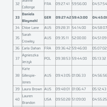
Jeanne
32
FRA
09:27:41
59:56:00
04:57:5
Collonge
Daniela
33
GER
09:27:42
59:43:00
04:45:0
Bleymehl
34
Chloe Lane
AUS
09:28:31
54:14:00
04:58:0
Sarah
35
AUS
09:35:11
52:00:00
04:51:09
Crowley
36
Carla Dahan
FRA
09:36:42
59:46:00
05:07:02
Agnieszka
37
POL
09:38:53
59:44:00
05:13:32
Jerzyk
Kate
38
Gillespie-
AUS
09:43:05
01:06:33
04:56:5
Jones
39
Laura Brown
AUS
09:48:01
01:06:47
05:12:43
Lauren
40
USA
09:50:28
51:09:00
04:55:25
Brandon