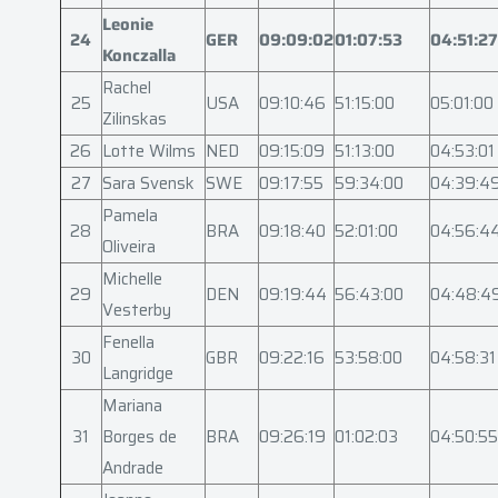
Leonie
24
GER
09:09:02
01:07:53
04:51:27
Konczalla
Rachel
25
USA
09:10:46
51:15:00
05:01:00
Zilinskas
26
Lotte Wilms
NED
09:15:09
51:13:00
04:53:01
27
Sara Svensk
SWE
09:17:55
59:34:00
04:39:4
Pamela
28
BRA
09:18:40
52:01:00
04:56:4
Oliveira
Michelle
29
DEN
09:19:44
56:43:00
04:48:4
Vesterby
Fenella
30
GBR
09:22:16
53:58:00
04:58:31
Langridge
Mariana
31
Borges de
BRA
09:26:19
01:02:03
04:50:55
Andrade