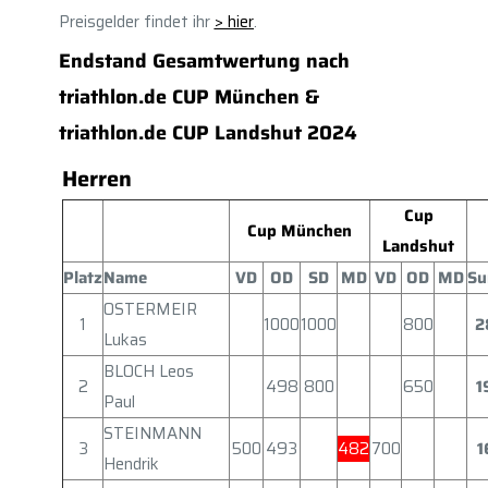
Preisgelder findet ihr
> hier
.
Endstand Gesamtwertung nach
triathlon.de CUP München &
triathlon.de CUP Landshut 2024
Herren
Cup
Cup München
Landshut
Platz
Name
VD
OD
SD
MD
VD
OD
MD
S
OSTERMEIR
1
1000
1000
800
2
Lukas
BLOCH Leos
2
498
800
650
1
Paul
STEINMANN
3
500
493
482
700
1
Hendrik