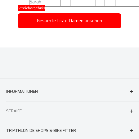
Sarah
Streichergebnis
Gesamte Liste Damen ansehen
INFORMATIONEN
FAQ & Hilfe
SERVICE
AGB
Versand
triathlon.de Newsletter
TRIATHLON.DE SHOPS & BIKE FITTER
Widerruf
Neoprenberatung