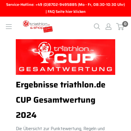
Direkt zum Inhalt
Service-Hotline: +49 (0)8702-9495885 (Mo - Fr, 08:30-10:30 Uhr)
| FAQ Seite hier klicken
0
triathlon.de GmbH
Ergebnisse triathlon.de
CUP Gesamtwertung
2024
Die Übersicht zur Punktewertung, Regeln und