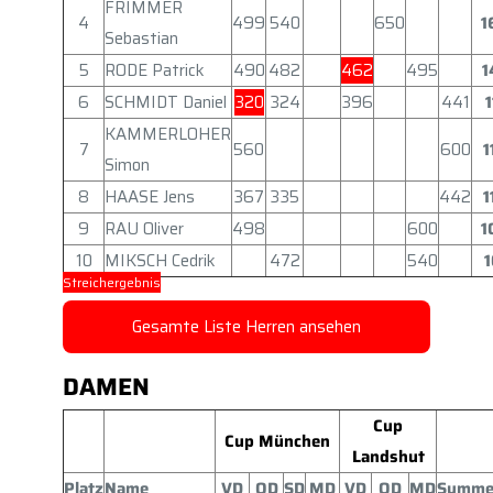
FRIMMER
4
499
540
650
1
Sebastian
5
RODE Patrick
490
482
462
495
1
6
SCHMIDT Daniel
320
324
396
441
KAMMERLOHER
7
560
600
1
Simon
8
HAASE Jens
367
335
442
1
9
RAU Oliver
498
600
1
10
MIKSCH Cedrik
472
540
1
Streichergebnis
Gesamte Liste Herren ansehen
DAMEN
Cup
Cup München
Landshut
Platz
Name
VD
OD
SD
MD
VD
OD
MD
Summ