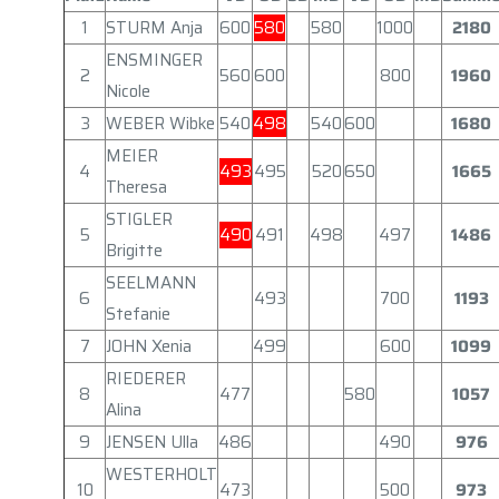
1
STURM Anja
600
580
580
1000
2180
ENSMINGER
2
560
600
800
1960
Nicole
3
WEBER Wibke
540
498
540
600
1680
MEIER
4
493
495
520
650
1665
Theresa
STIGLER
5
490
491
498
497
1486
Brigitte
SEELMANN
6
493
700
1193
Stefanie
7
JOHN Xenia
499
600
1099
RIEDERER
8
477
580
1057
Alina
9
JENSEN Ulla
486
490
976
WESTERHOLT
10
473
500
973