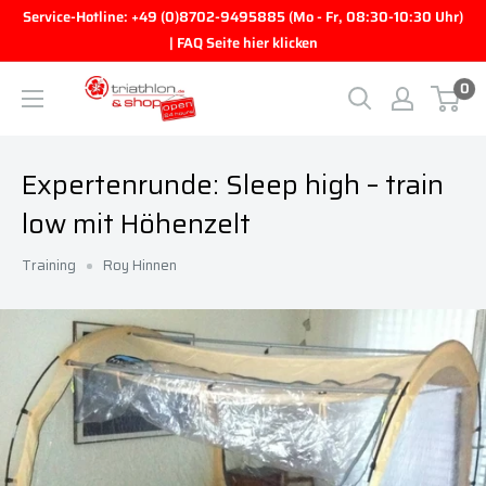
Direkt zum Inhalt
Service-Hotline: +49 (0)8702-9495885 (Mo - Fr, 08:30-10:30 Uhr)
| FAQ Seite hier klicken
0
triathlon.de GmbH
Expertenrunde: Sleep high – train
low mit Höhenzelt
Training
Roy Hinnen