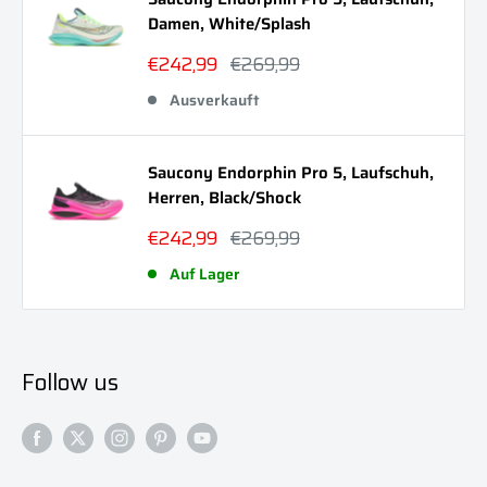
Damen, White/Splash
Sonderpreis
Normalpreis
€242,99
€269,99
Ausverkauft
Saucony Endorphin Pro 5, Laufschuh,
Herren, Black/Shock
Sonderpreis
Normalpreis
€242,99
€269,99
Auf Lager
Follow us