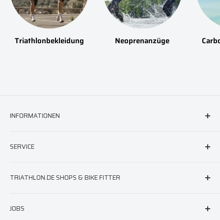
Triathlonbekleidung
Neoprenanzüge
Carb
INFORMATIONEN
FAQ & Hilfe
SERVICE
AGB
Versand
triathlon.de Newsletter
TRIATHLON.DE SHOPS & BIKE FITTER
Widerruf
Neoprenberatung
Impressum
Laufschuhberatung
Berlin
JOBS
Datenschutz
Neoprenreparatur
München