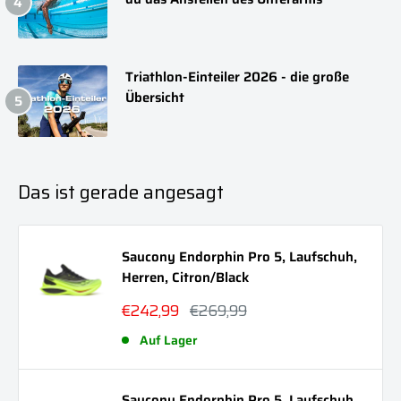
Triathlon-Einteiler 2026 - die große
Übersicht
Das ist gerade angesagt
Saucony Endorphin Pro 5, Laufschuh,
Herren, Citron/Black
Sonderpreis
Normalpreis
€242,99
€269,99
Auf Lager
Saucony Endorphin Pro 5, Laufschuh,