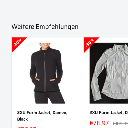
Weitere Empfehlungen
30%
30%
2XU Form Jacket, Damen,
2XU Form Jacket, 
Black
Sonderpreis
€76,97
Normalp
€109,9