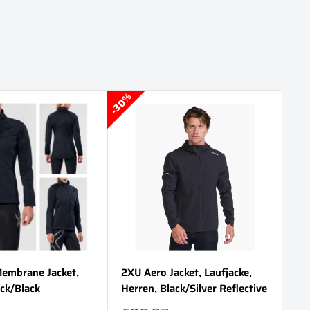
30%
30%
embrane Jacket,
2XU Aero Jacket, Laufjacke,
2X
ck/Black
Herren, Black/Silver Reflective
Da
Re