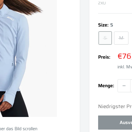
2XU
Size:
S
S
M
Son
€76
Preis:
inkl. 
Menge:
Niedrigster Pr
Ausve
r das Bild scrollen