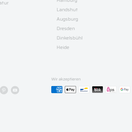
Hamburg
atur
Landshut
Augsburg
Dresden
Dinkelsbühl
Heide
Wir akzeptieren