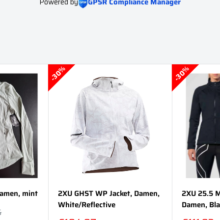
Powered by
GPSR Compliance Manager
30%
30%
Damen, mint
2XU GHST WP Jacket, Damen,
2XU 25.5 M
White/Reflective
Damen, Bla
reis
5