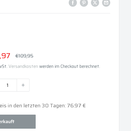
derpreis
,97
Normalpreis
€109,95
MwSt.
Versandkosten
werden im Checkout berechnet.
eis in den letzten 30 Tagen: 76.97 €
rkauft