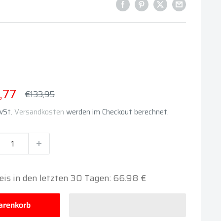
derpreis
,77
Normalpreis
€133,95
MwSt.
Versandkosten
werden im Checkout berechnet.
reis in den letzten 30 Tagen: 66.98 €
renkorb