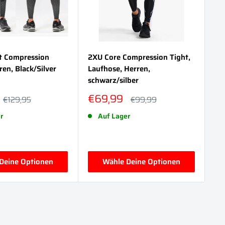
t Compression
2XU Core Compression Tight,
2X
ren, Black/Silver
Laufhose, Herren,
Co
schwarz/silber
Re
reis
Sonderpreis
So
€69,99
€
Normalpreis
Normalpreis
€129,95
€99,99
r
Auf Lager
Deine Optionen
Wähle Deine Optionen