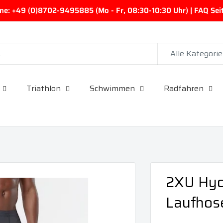
ine: +49 (0)8702-9495885 (Mo - Fr, 08:30-10:30 Uhr) | FAQ Seite
Alle Kategori
Triathlon
Schwimmen
Radfahren
2XU Hyo
Laufhose