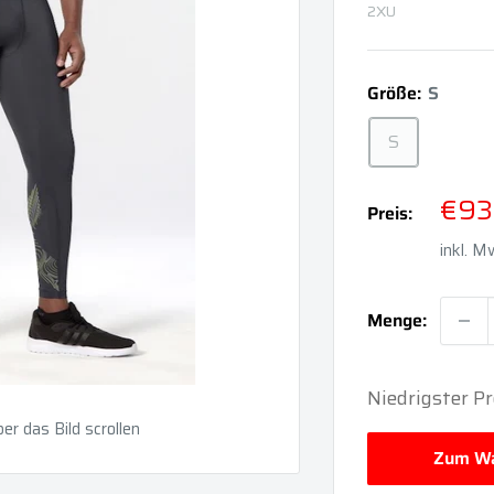
2XU
Größe:
S
S
Son
€93
Preis:
inkl. 
Menge:
Niedrigster P
r das Bild scrollen
Zum Wa