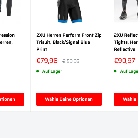
ression
2XU Herren Perform Front Zip
2XU Reflec
erren,
Trisuit, Black/Signal Blue
Tights, Her
Print
Reflective
Sonderpreis
Sonderp
€79,98
€90,97
reis
Normalpreis
5
€159,95
Auf Lager
Auf Lage
ptionen
Wähle Deine Optionen
Wähle 