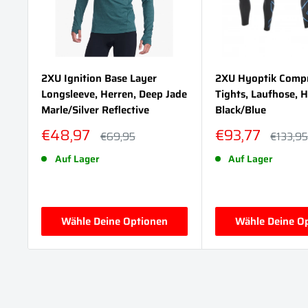
2XU Ignition Base Layer
2XU Hyoptik Comp
Longsleeve, Herren, Deep Jade
Tights, Laufhose, H
Marle/Silver Reflective
Black/Blue
Sonderpreis
Sonderpreis
€48,97
€93,77
Normalpreis
Normalp
€69,95
€133,9
Auf Lager
Auf Lager
Wähle Deine Optionen
Wähle Deine O