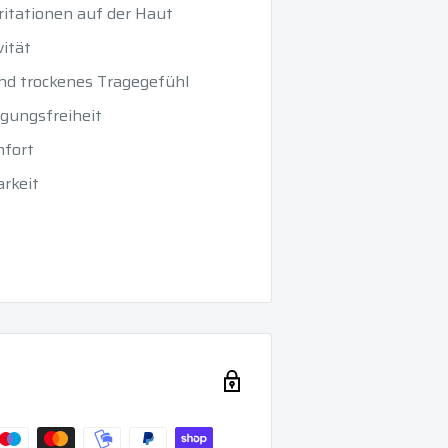
ritationen auf der Haut
ität
nd trockenes Tragegefühl
egungsfreiheit
mfort
rkeit