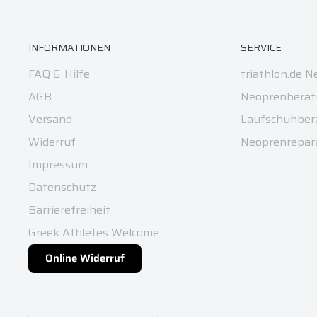
INFORMATIONEN
SERVICE
FAQ & Hilfe
triathlon.de N
AGB
Neoprenberat
Versand
Laufschuhber
Widerruf
Neoprenrepar
Impressum
Datenschutz
Barrierefreiheit
Greek Athletes Welcome
Online Widerruf