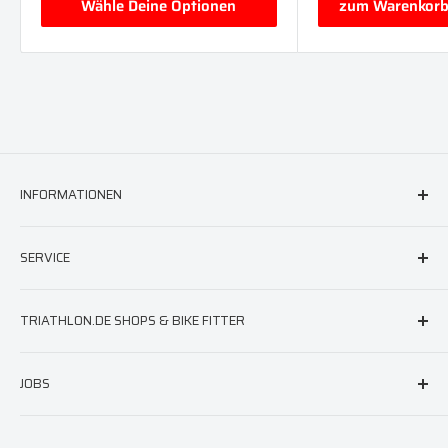
Wähle Deine Optionen
zum Warenkorb
INFORMATIONEN
FAQ & Hilfe
SERVICE
AGB
Versand
triathlon.de Newsletter
TRIATHLON.DE SHOPS & BIKE FITTER
Widerruf
Neoprenberatung
Impressum
Laufschuhberatung
Berlin
JOBS
Datenschutz
Neoprenreparatur
München
Barrierefreiheit
Hamburg
Jobs bei triathlon.de