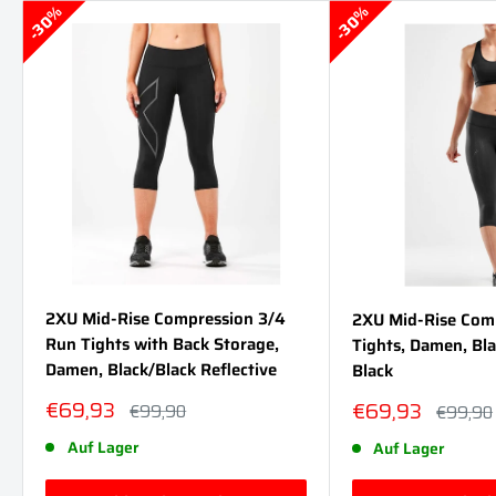
30%
30%
2XU Mid-Rise Compression 3/4
2XU Mid-Rise Com
Run Tights with Back Storage,
Tights, Damen, Bl
Damen, Black/Black Reflective
Black
Sonderpreis
€69,93
Sonderpreis
€69,93
Normalpreis
€99,90
Normalp
€99,90
Auf Lager
Auf Lager