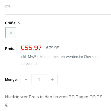
2XU
Größe:
S
S
Sonderpreis
€55,97
Normalpreis
€79,95
Preis:
inkl. MwSt.
Versandkosten
werden im Checkout
berechnet.
Menge:
Niedrigster Preis in den letzten 30 Tagen: 39.98
€