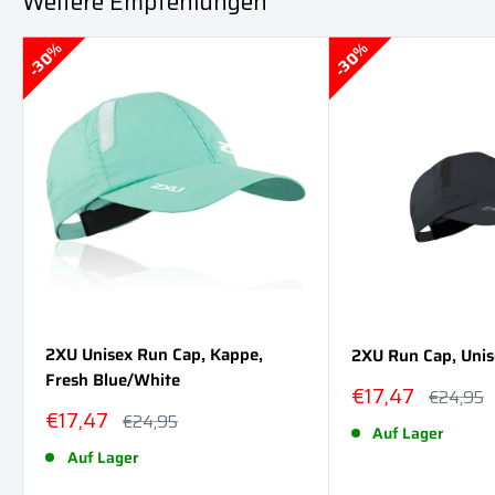
Weitere Empfehlungen
30%
30%
2XU Unisex Run Cap, Kappe,
2XU Run Cap, Unis
Fresh Blue/White
Sonderpreis
€17,47
Normalpr
€24,95
Sonderpreis
€17,47
Normalpreis
€24,95
Auf Lager
Auf Lager