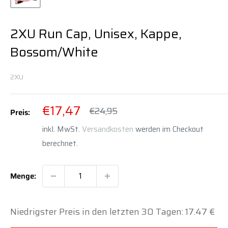
2XU Run Cap, Unisex, Kappe,
Bossom/White
2XU
Sonderpreis
€17,47
Normalpreis
€24,95
Preis:
inkl. MwSt.
Versandkosten
werden im Checkout
berechnet.
Menge:
Niedrigster Preis in den letzten 30 Tagen: 17.47 €