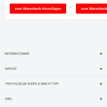
zum Warenkorb hinzufügen
zum Warenkorb
INFORMATIONEN
FAQ & Hilfe
SERVICE
AGB
Versand
triathlon.de Newsletter
TRIATHLON.DE SHOPS & BIKE FITTER
Widerruf
Neoprenberatung
Impressum
Laufschuhberatung
Berlin
JOBS
Datenschutz
Neoprenreparatur
München