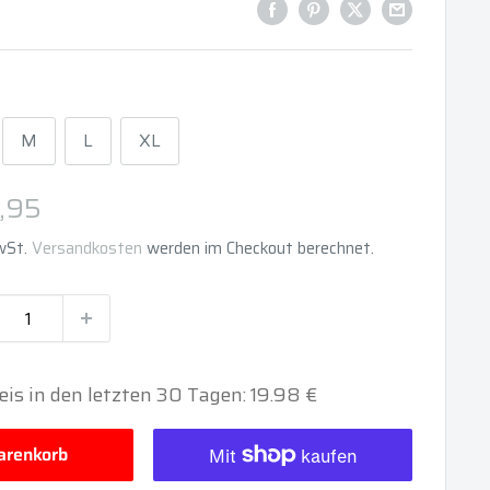
M
L
XL
derpreis
,95
MwSt.
Versandkosten
werden im Checkout berechnet.
eis in den letzten 30 Tagen: 19.98 €
renkorb