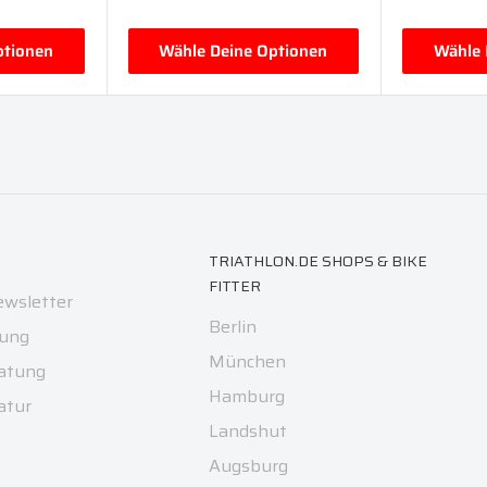
ptionen
Wähle Deine Optionen
Wähle 
TRIATHLON.DE SHOPS & BIKE
FITTER
ewsletter
Berlin
ung
München
atung
Hamburg
atur
Landshut
Augsburg