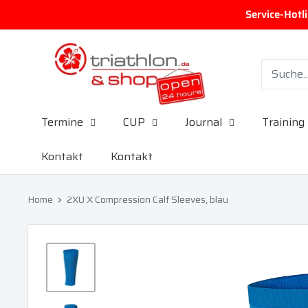
Direkt zum Inhalt
Service-Hotl
triathlon.de GmbH
Termine
CUP
Journal
Training
Kontakt
Kontakt
Home
2XU X Compression Calf Sleeves, blau