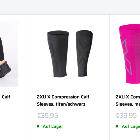
 Calf
2XU X Compression Calf
2XU X Comp
Sleeves, titan/schwarz
Sleeves, m
Sonderpreis
Sonderp
€39,95
€39,95
Auf Lager
Auf Lage