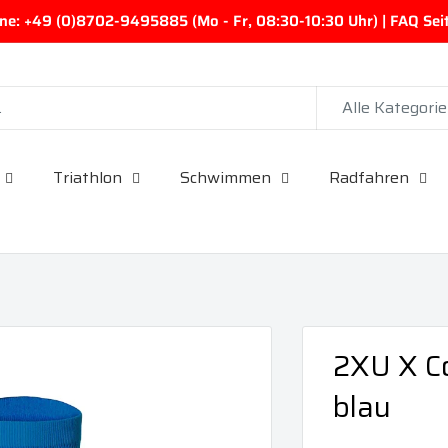
ine: +49 (0)8702-9495885 (Mo - Fr, 08:30-10:30 Uhr) | FAQ Seite
Alle Kategori
Triathlon
Schwimmen
Radfahren
2XU X Co
blau