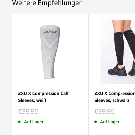
Weitere Empfehlungen
2XU X Compression Calf
2XU X Compression
Sleeves, weiß
Sleeves, schwarz
Sonderpreis
Sonderpreis
€39,95
€39,95
Auf Lager
Auf Lager