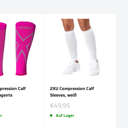
ression Calf
2XU Compression Calf
2X
agenta
Sleeves, weiß
Sl
reis
Sonderpreis
So
€49,95
€
r
Auf Lager