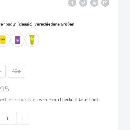
de "body" (classic), verschiedene Größen
g
10g
derpreis
,95
MwSt.
Versandkosten
werden im Checkout berechnet.