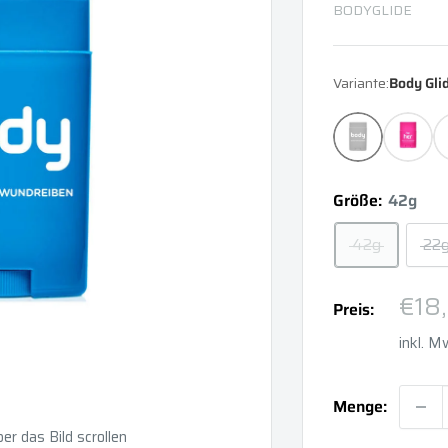
BODYGLIDE
Variante:
Body Gli
Größe:
42g
42g
22
Son
€18
Preis:
inkl. 
Menge:
r das Bild scrollen