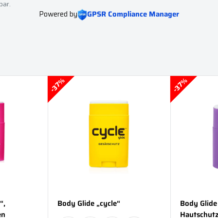
bar.
Powered by
GPSR Compliance Manager
37%
37%
“,
Body Glide „cycle“
Body Glide 
en
Hautschutz