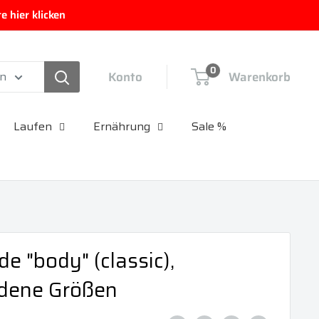
 hier klicken
0
Konto
Warenkorb
en
Laufen
Ernährung
Sale %
de "body" (classic),
edene Größen