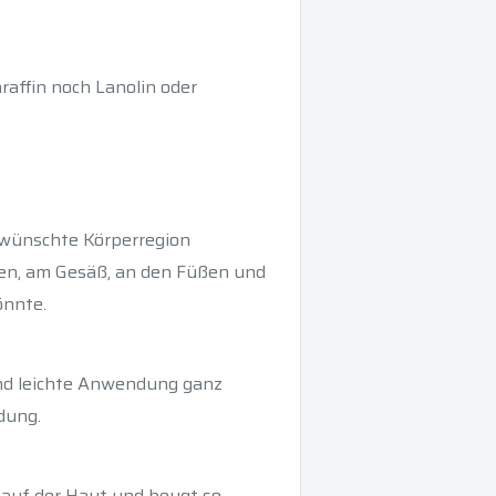
raffin noch Lanolin oder
ewünschte Körperregion
men, am Gesäß, an den Füßen und
önnte.
end leichte Anwendung ganz
dung.
 auf der Haut und beugt so