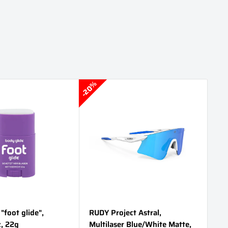
20%
37%
"foot glide",
RUDY Project Astral,
Bo
, 22g
Multilaser Blue/White Matte,
re