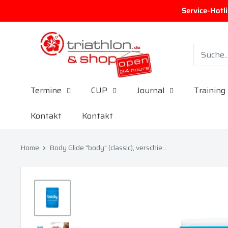
Direkt zum Inhalt
Service-Hotl
triathlon.de GmbH
Termine
CUP
Journal
Training
Kontakt
Kontakt
Home
Body Glide "body" (classic), verschie...