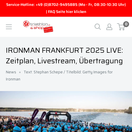
Direkt zum Inhalt
Service-Hotline: +49 (0)8702-9495885 (Mo - Fr, 08:30-10:30 Uhr)
| FAQ Seite hier klicken
0
triathlon.de GmbH
IRONMAN FRANKFURT 2025 LIVE:
Zeitplan, Livestream, Übertragung
News
Text: Stephan Schepe / Titelbild: Getty Images for
Ironman