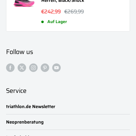
Herren, Black/Shock
Sonderpreis
Normalpreis
€242,99
€269,99
Auf Lager
Follow us
Service
triathlon.de Newsletter
Neoprenberatung