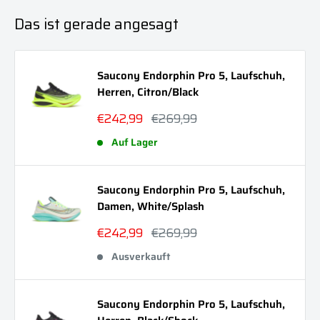
Das ist gerade angesagt
Saucony Endorphin Pro 5, Laufschuh,
Herren, Citron/Black
Sonderpreis
Normalpreis
€242,99
€269,99
Auf Lager
Saucony Endorphin Pro 5, Laufschuh,
Damen, White/Splash
Sonderpreis
Normalpreis
€242,99
€269,99
Ausverkauft
Saucony Endorphin Pro 5, Laufschuh,