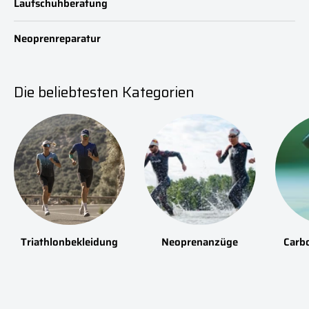
Laufschuhberatung
Neoprenreparatur
Die beliebtesten Kategorien
Triathlonbekleidung
Neoprenanzüge
Carb