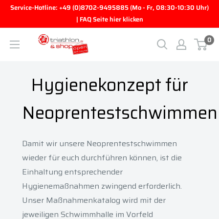
Direkt zum Inhalt
Service-Hotline: +49 (0)8702-9495885 (Mo - Fr, 08:30-10:30 Uhr)
| FAQ Seite hier klicken
0
triathlon.de GmbH
Hygienekonzept für
Neoprentestschwimmen
Damit wir unsere Neoprentestschwimmen
wieder für euch durchführen können, ist die
Einhaltung entsprechender
Hygienemaßnahmen zwingend erforderlich.
Unser Maßnahmenkatalog wird mit der
jeweiligen Schwimmhalle im Vorfeld