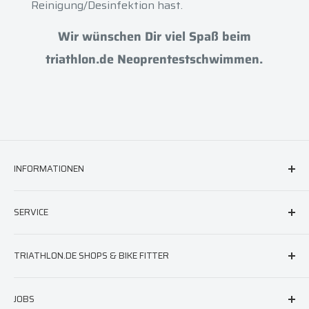
Reinigung/Desinfektion hast.
Wir wünschen Dir viel Spaß beim
triathlon.de Neoprentestschwimmen.
INFORMATIONEN
FAQ & Hilfe
SERVICE
AGB
Versand
triathlon.de Newsletter
TRIATHLON.DE SHOPS & BIKE FITTER
Widerruf
Neoprenberatung
Impressum
Laufschuhberatung
Berlin
JOBS
Datenschutz
Neoprenreparatur
München