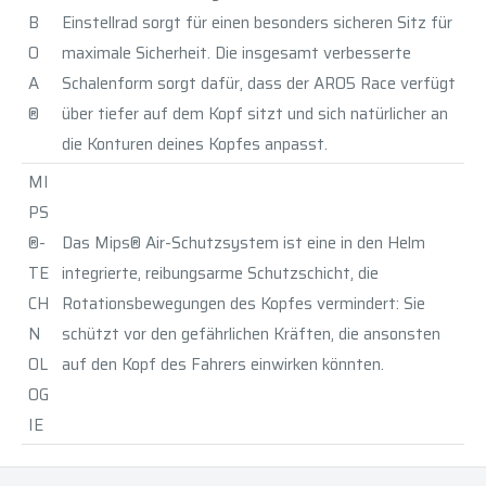
B
Einstellrad sorgt für einen besonders sicheren Sitz für
O
maximale Sicherheit. Die insgesamt verbesserte
A
Schalenform sorgt dafür, dass der ARO5 Race verfügt
®
über tiefer auf dem Kopf sitzt und sich natürlicher an
die Konturen deines Kopfes anpasst.
MI
PS
®-
Das Mips® Air-Schutzsystem ist eine in den Helm
TE
integrierte, reibungsarme Schutzschicht, die
CH
Rotationsbewegungen des Kopfes vermindert: Sie
N
schützt vor den gefährlichen Kräften, die ansonsten
OL
auf den Kopf des Fahrers einwirken könnten.
OG
IE