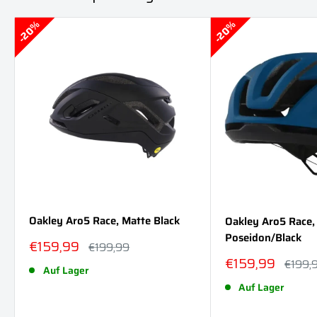
20%
20%
Oakley Aro5 Race, Matte Black
Oakley Aro5 Race,
Poseidon/Black
Sonderpreis
€159,99
Normalpreis
€199,99
Sonderpreis
€159,99
Normal
€199,
Auf Lager
Auf Lager