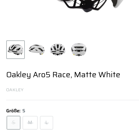
Oakley Aro5 Race, Matte White
OAKLEY
Größe:
S
S
M
L