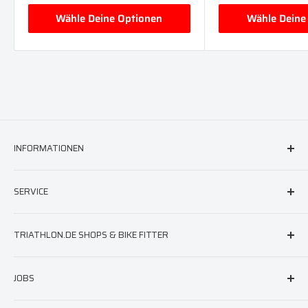
Wähle Deine Optionen
Wähle Deine
INFORMATIONEN
FAQ & Hilfe
SERVICE
AGB
Versand
triathlon.de Newsletter
TRIATHLON.DE SHOPS & BIKE FITTER
Widerruf
Neoprenberatung
Impressum
Laufschuhberatung
Berlin
JOBS
Datenschutz
Neoprenreparatur
München
Barrierefreiheit
Hamburg
Jobs bei triathlon.de